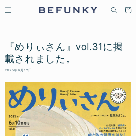
コンテ
カ
ンツに
ー
進む
ト
『めりぃさん』vol.31に掲
載されました。
2025年6月12日